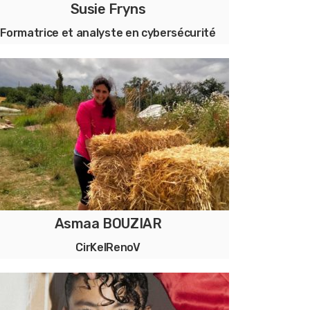
Susie Fryns
Formatrice et analyste en cybersécurité
Formatrice en cybersécurité et en
accompagnement pédagogique
Trainer in cybersecuritybewustzijn en
pedagogische begeleiding
Asmaa BOUZIAR
CirKelRenoV
Rénovation durable et écologique.
Assistance aux MO & auto-constructeurs.