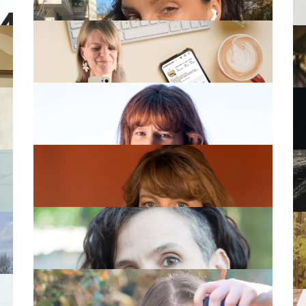
Line De Munnynck
Mode à domicile
Mode à domicile propose un service privé et
A
Emilie Kretz
personnalisé sur mesure
Studio COM
Communication Digitale pour indépendants:
ur
Delphine Poncelet
Sites web, Réseaux Sociaux, Canva
Étincelle Créative
Coach & art-thérapeute : Retrouve ton
e