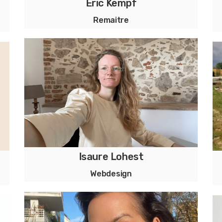
Eric Kempf
Remaitre
Maroquinier & Designer, je donne une
l
seconde vie à vos articles en cuir.
Isaure Lohest
Webdesign
Sites web élégants qui attirent et
nt
convertissent des clients