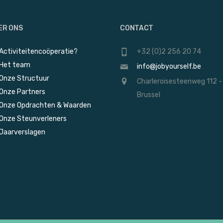
Photographe portraitiste Fine Art à Bruxelles
Florine Campo
Alight Your Mind
ER ONS
CONTACT
Et si vos blocages actuels cachaient un
Activiteitencoöperatie?
+32 (0)2 256 20 74
Kai DENNIS
besoin émotionnel non reconnu ?
ns
Het team
info@jobyourself.be
K-lingua
Onze Structuur
Charleroisesteenweg 112 -
Traductions de l'anglais vers le français et
Onze Partners
Brussel
services administratifs
Onze Opdrachten & Waarden
Onze Steunverleners
Jaarverslagen