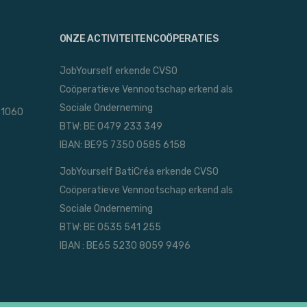
Arboriste adepte de la taille raisonnée
Joséphine de Lespinay
ONZE ACTIVITEITENCOÖPERATIES
Collier
JobYourself erkende CVSO
Accessoires et ostéopathie pour chiens
Coöperatieve Vennootschap erkend als
Sociale Onderneming
 1060
BTW: BE 0479 233 349
IBAN: BE95 7350 0585 6158
JobYourself BatiCréa erkende CVSO
Coöperatieve Vennootschap erkend als
Sociale Onderneming
BTW: BE 0535 541 255
IBAN : BE65 5230 8059 9496