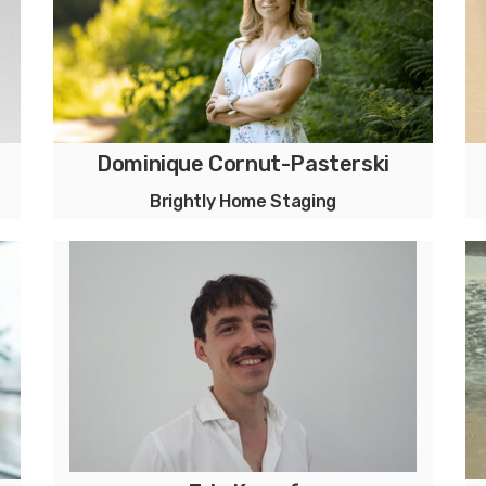
Dominique Cornut-Pasterski
Brightly Home Staging
Home Staging de biens vides et occupés
(valorisation immobilière)