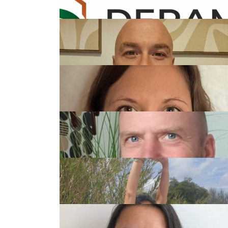
Robert Deramay
Deramay Construction
Renaud Bourguet
Apurpose
Conception et réalisation de vos meubles s
Honorine Marcipont
mesures
Accessibilité & Traduction
Traduction de l'anglais et l'espagnol vers l