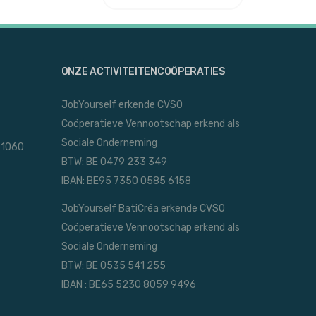
ONZE ACTIVITEITENCOÖPERATIES
JobYourself erkende CVSO
Coöperatieve Vennootschap erkend als
Sociale Onderneming
 1060
BTW: BE 0479 233 349
IBAN: BE95 7350 0585 6158
JobYourself BatiCréa erkende CVSO
Coöperatieve Vennootschap erkend als
Sociale Onderneming
BTW: BE 0535 541 255
IBAN : BE65 5230 8059 9496