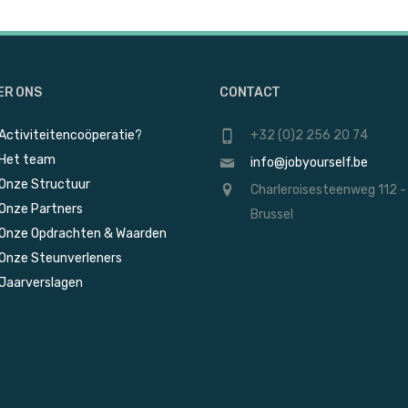
ER ONS
CONTACT
Activiteitencoöperatie?
+32 (0)2 256 20 74
Het team
info@jobyourself.be
Onze Structuur
Charleroisesteenweg 112 -
Onze Partners
Brussel
Onze Opdrachten & Waarden
Onze Steunverleners
Jaarverslagen