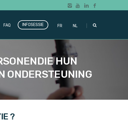
INFOSESSIE
|
FAQ
FR
NL
ERSONENDIE HUN
N ONDERSTEUNING
IE ?