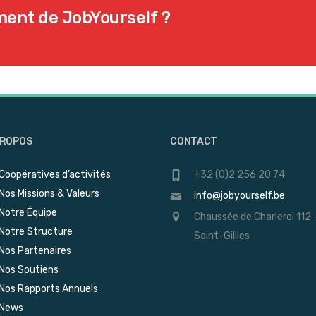
ment de JobYourself ?
PROPOS
CONTACT
Coopératives d’activités
+32 (0)2 256 20 74
Nos Missions & Valeurs
info@jobyourself.be
Notre Équipe
Chaussée de Charleroi 112 
Notre Structure
Saint-Gillles
Nos Partenaires
Nos Soutiens
Nos Rapports Annuels
News