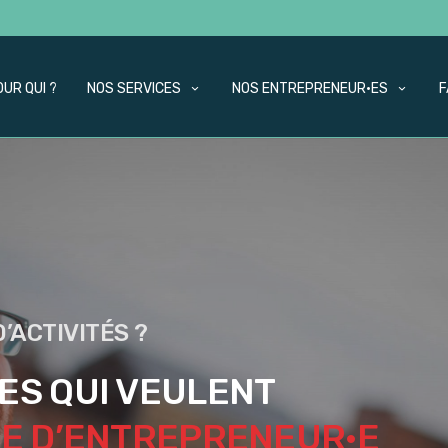
OUR QUI ?
NOS SERVICES
NOS ENTREPRENEUR·ES
F
’ACTIVITÉS ?
ES QUI VEULENT
E D’ENTREPRENEUR·E