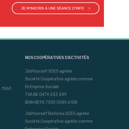
JE M'INSCRIS À UNE SÉANCE D'INFO
NOS COOPÉRATIVES D’ACTIVITÉS
JobYourself SCES agréée
Société Coopérative agréée comme
Entreprise Sociale
- 1060
TVA BE 0479 233 349
IBAN BE95 7350 0585 6158
JobYourself Baticrea SCES agréée
Société Coopérative agréée comme