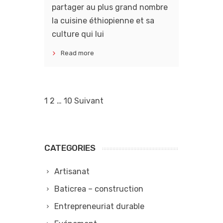
partager au plus grand nombre
la cuisine éthiopienne et sa
culture qui lui
Read more
NAVIGATION
1
2
…
10
Suivant
DES
ARTICLES
CATEGORIES
Artisanat
Baticrea – construction
Entrepreneuriat durable