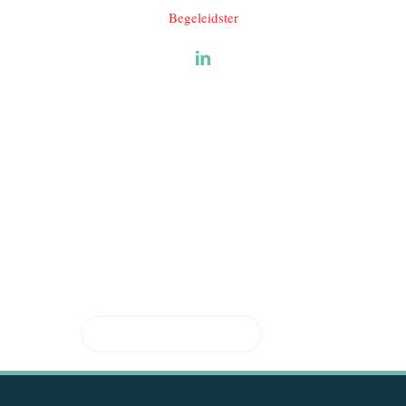
Begeleidster
Geïnteresseerd in de
begeleiding van
JobYourself ?
HIER INSCHRIJVEN