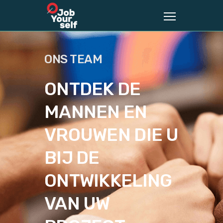
ONS TEAM
ONTDEK DE
MANNEN EN
VROUWEN DIE U
BIJ DE
ONTWIKKELING
VAN UW