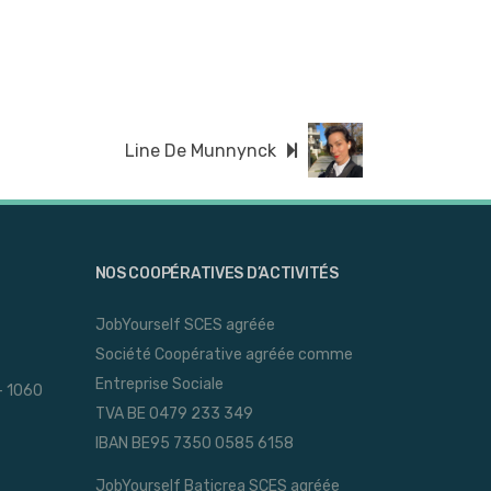
Line De Munnynck
NOS COOPÉRATIVES D’ACTIVITÉS
JobYourself SCES agréée
Société Coopérative agréée comme
Entreprise Sociale
- 1060
TVA BE 0479 233 349
IBAN BE95 7350 0585 6158
JobYourself Baticrea SCES agréée