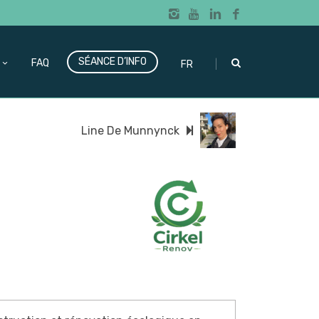
SÉANCE D’INFO
|
FAQ
FR
Line De Munnynck