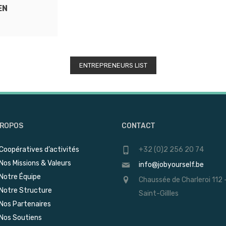
EN
ENTREPRENEURS LIST
PROPOS
CONTACT
Coopératives d’activités
+32 (0)2 256 20 74
Nos Missions & Valeurs
info@jobyourself.be
Notre Équipe
Chaussée de Charleroi 112 
Notre Structure
Saint-Gillles
Nos Partenaires
Nos Soutiens