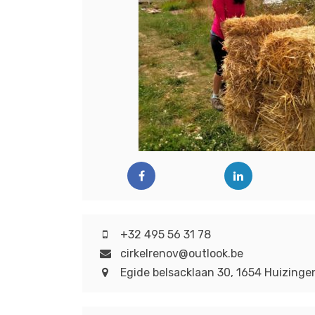
+32 495 56 31 78
cirkelrenov@outlook.be
Egide belsacklaan 30, 1654 Huizinge