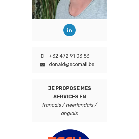
+32 472 91 03 83
donald@ecomail.be
JE PROPOSE MES
SERVICES EN
francais / neerlandais /
anglais