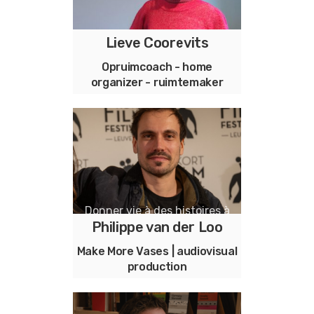
Lieve Coorevits
coach rangement - home
organiser - créatrice d'espace
Opruimcoach - home
organizer - ruimtemaker
Opruimcoach - home
organizer - ruimtemaker
Donner vie à des histoires à
Philippe van der Loo
travers des œuvres
audiovisuelles
Make More Vases | audiovisual
production
Verhalen tot leven brengen
met beeld en geluid in unieke
audiovisueel werk