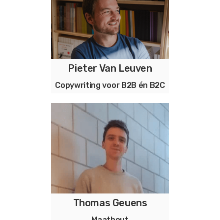
Pieter Van Leuven
Copywriting en storytelling
Copywriting voor B2B én B2C
voor bedrijven en organisaties
Thomas Geuens
Maathout