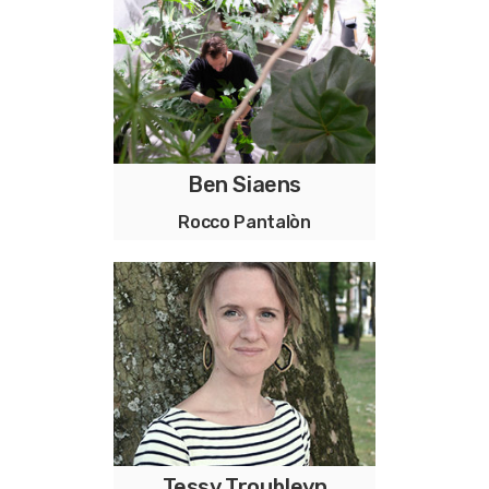
koken is ons huismerk, met
kleine CO2 voetafdruk
Ben Siaens
a store. plants and cactae.
Rocco Pantalòn
selected with care. handled
with love.
Tessy Troubleyn