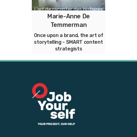
L’art de raconter des histoires
Marie-Anne De
au service des marques et des
Temmerman
entreprises
Once upon a brand, the art of
De kunst van het verhalen
storytelling - SMART content
vertellen voor merken en
strategists
bedrijven