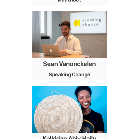
Maathout meubelmaker
Sean Vanonckelen
ik leer jou ontspannen
Speaking Change
presenteren!
Kalkidan Abiy Hailu