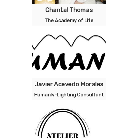
Chantal Thomas
Coaching Dynamique pour la
Reconnexion
The Academy of Life
Dynamische Coaching voor
Reconnexion
Javier Acevedo Morales
Solutions complètes pour les
Humanly-Lighting Consultant
projets d’éclairage,centré sur
le corps humain