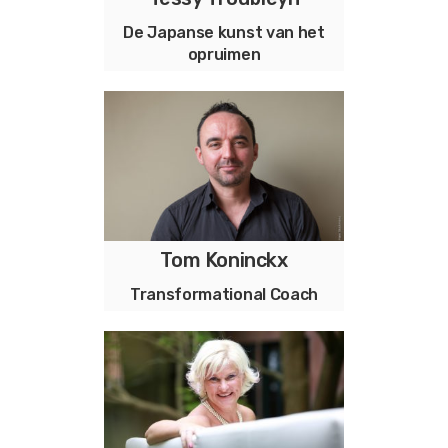
De Japanse kunst van het
opruimen
Ga op reis in je eigen huis
Tom Koninckx
Transformational Coaching &
Group Facilitation
Transformational Coach
Transformational Coaching &
Group Facilitation