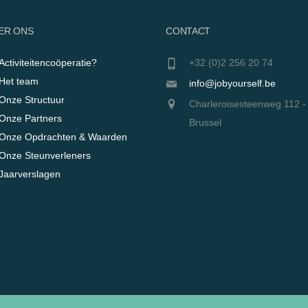
ER ONS
CONTACT
Activiteitencoöperatie?
+32 (0)2 256 20 74
Het team
info@jobyourself.be
Onze Structuur
Charleroisesteenweg 112 -
Onze Partners
Brussel
Onze Opdrachten & Waarden
Onze Steunverleners
Jaarverslagen