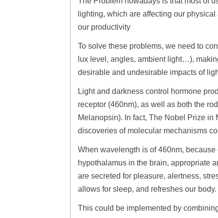
The Problem nowadays is that most of us
lighting, which are affecting our physica
our productivity
To solve these problems, we need to cont
lux level, angles, ambient light…), makin
desirable and undesirable impacts of ligh
Light and darkness control hormone produc
receptor (460nm), as well as both the r
Melanopsin). In fact, The Nobel Prize in
discoveries of molecular mechanisms cont
When wavelength is of 460nm, because of t
hypothalamus in the brain, appropriate a
are secreted for pleasure, alertness, str
allows for sleep, and refreshes our body.
This could be implemented by combining