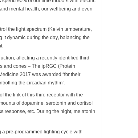
 spend 90% of our time indoors with electric
l and mental health, our wellbeing and even
rol the light spectrum (Kelvin temperature,
g it dynamic during the day, balancing the
t.
tion, affecting a recently identified third
ods and cones – The ipRGC (Protein
 Medicine 2017 was awarded “for their
rolling the circadian rhythm”.
he link of this third receptor with the
mounts of dopamine, serotonin and cortisol
ess response, etc. During the night, melatonin
 a pre-programmed lighting cycle with