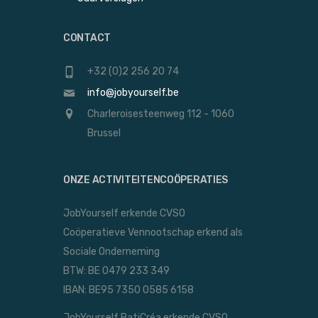
CONTACT
+32 (0)2 256 20 74
info@jobyourself.be
Charleroisesteenweg 112 - 1060
Brussel
ONZE ACTIVITEITENCOÖPERATIES
JobYourself erkende CVSO
Coöperatieve Vennootschap erkend als
Sociale Onderneming
BTW: BE 0479 233 349
IBAN: BE95 7350 0585 6158
JobYourself BatiCréa erkende CVSO