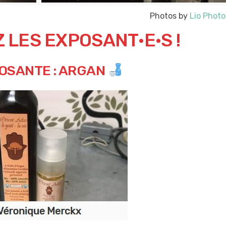
Photos by
Lio Phot
LES EXPOSANT·E·S !
OSANTE : ARGAN