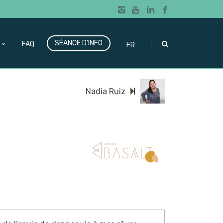
SÉANCE D’INFO
|
FAQ
FR
Nadia Ruiz