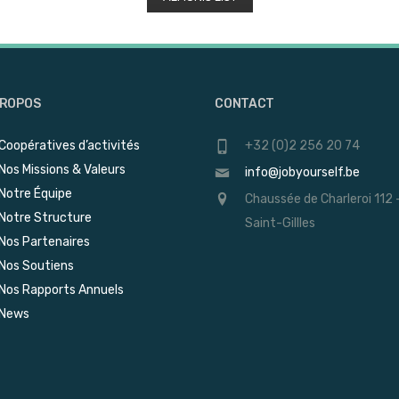
PROPOS
CONTACT
Coopératives d’activités
+32 (0)2 256 20 74
Nos Missions & Valeurs
info@jobyourself.be
Notre Équipe
Chaussée de Charleroi 112 
Notre Structure
Saint-Gillles
Nos Partenaires
Nos Soutiens
Nos Rapports Annuels
News