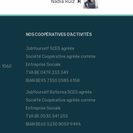
Nadia Ruiz
NOS COOPÉRATIVES D’ACTIVITÉS
JobYourself SCES agréée
Société Coopérative agréée comme
Entreprise Sociale
- 1060
TVA BE 0479 233 349
IBAN BE95 7350 0585 6158
JobYourself Baticrea SCES agréée
Société Coopérative agréée comme
Entreprise Sociale
TVA BE 0535 541 255
IBAN BE65 5230 8059 9496