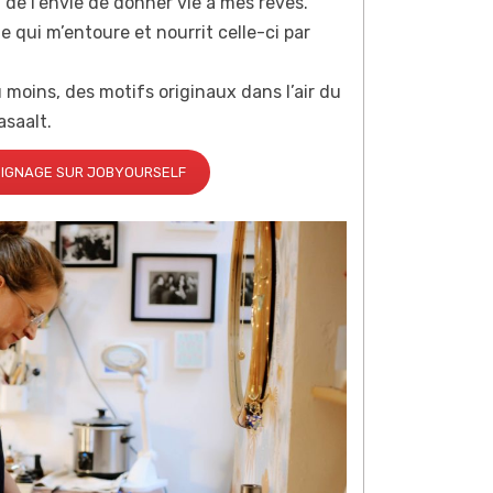
, de l’envie de donner vie à mes rêves.
 qui m’entoure et nourrit celle-ci par
 moins, des motifs originaux dans l’air du
asaalt.
IGNAGE SUR JOBYOURSELF