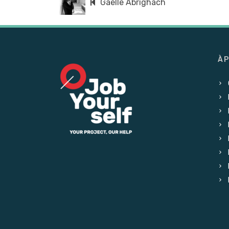
Gaelle Abrighach
À 