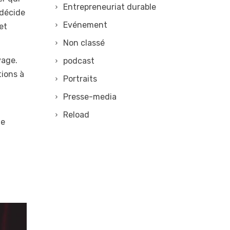
Entrepreneuriat durable
 décide
Evénement
et
Non classé
vage.
podcast
tions à
Portraits
Presse-media
Reload
le