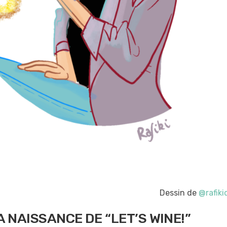
Dessin de
@rafiki
A NAISSANCE DE
“
LET’S
WINE
!
”