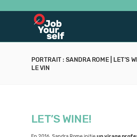
PORTRAIT : SANDRA ROME | LET’S
LE VIN
LET’S WINE!
En 2016, Sandra Rome initie
un virage profe