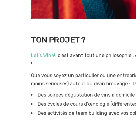
TON PROJET
?
Let’s
Wine!
,
c’est avant tout une
philosophie :
!
Que vous soyez un particulier ou une entrepri
moins sérieuses) autour du divin breuvage
:
il
Des soirées
dégustation de vins
à domicile
Des
c
ycles de
cours d’œnologie
(différent
e
D
es activités de
team building
avec vos co