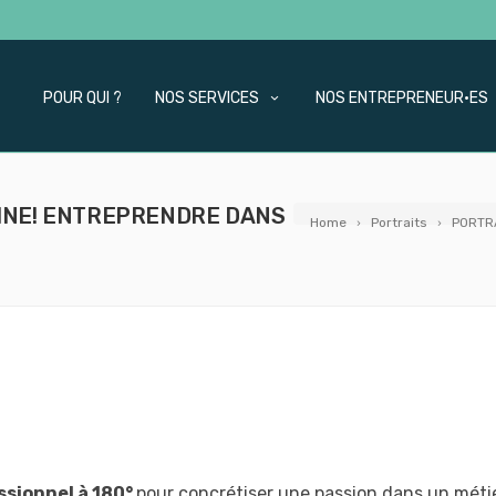
POUR QUI ?
NOS SERVICES
NOS ENTREPRENEUR·ES
 WINE! ENTREPRENDRE DANS
Home
Portraits
PORTRA
ssionnel à 180°
pour concrétiser une passion dans un méti