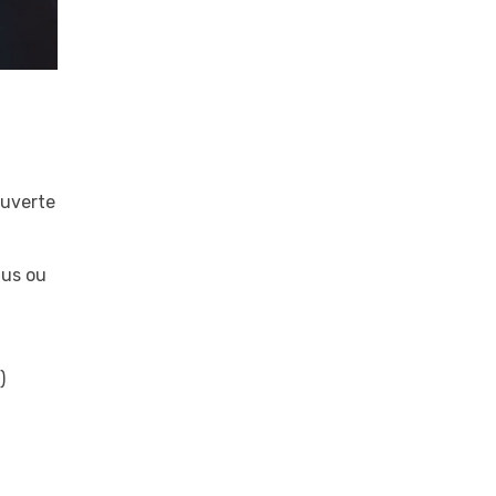
ouverte
lus ou
)