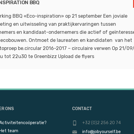
NSPIRATION BBQ
king BBQ «Eco-inspiration» op 21 september Een joviale
ting en uitwisseling van praktijkervaringen tussen
emers en kandidaat-ondernemers die actief of geïnteress
n ecobouwen. Ontmoet de laureaten en kandidaten van het
toproep be.circular 2016-2017 – circulaire verwen Op 21/09
u tot 22u30 te Greenbizz Upload de flyers
ER ONS
CONTACT
Activiteitencoöperatie?
+32 (0)2 256 20 74
Het team
info@jobyourself.be