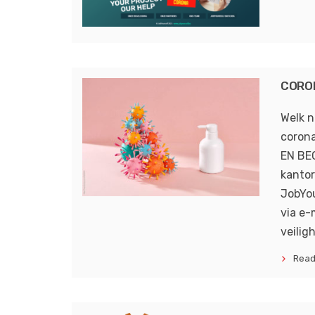
CORON
Welk n
corona
EN BE
kantor
JobYou
via e-
veilig
Read