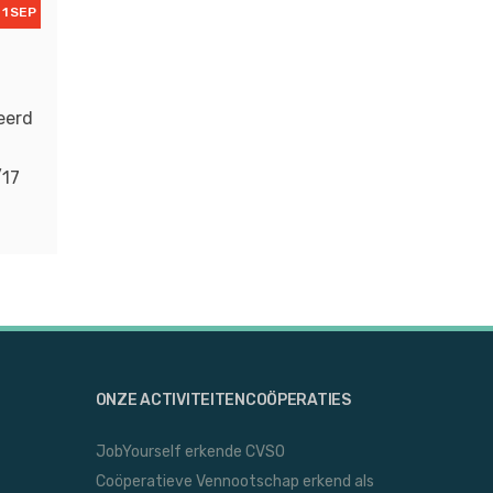
1 SEP
eerd
/17
ONZE ACTIVITEITENCOÖPERATIES
JobYourself erkende CVSO
Coöperatieve Vennootschap erkend als