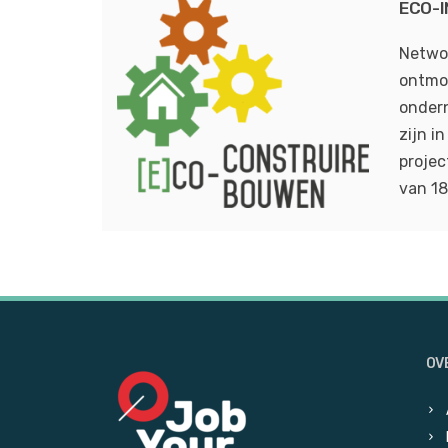
ECO-I
Networ
ontmoe
ondern
zijn i
projec
van 18
OV