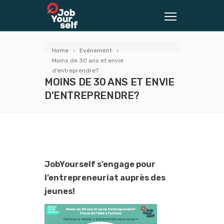
Home
Evénement
Moins de 30 ans et envie
d’entreprendre?
MOINS DE 30 ANS ET ENVIE
D’ENTREPRENDRE?
JobYourself s’engage pour
l’entrepreneuriat auprès des
jeunes!