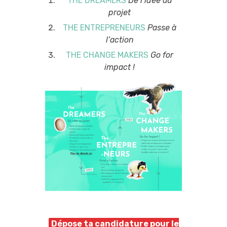
THE DREAMERS
De l’idée au
projet
THE ENTREPRENEURS
Passe à
l’action
THE CHANGE MAKERS
Go for
impact !
Dépose ta candidature pour le