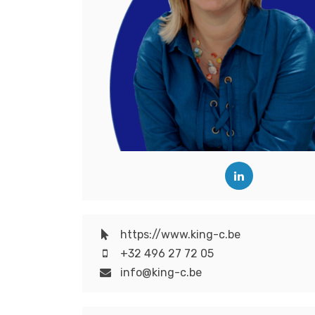
https://www.king-c.be
+32 496 27 72 05
info@king-c.be