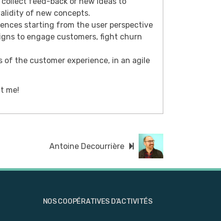
 collect feed-back or new ideas to
validity of new concepts.
iences starting from the user perspective
gns to engage customers, fight churn
s of the customer experience, in an agile
t me!
Antoine Decourrière
NOS COOPÉRATIVES D’ACTIVITÉS