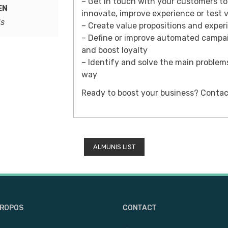
– Get in touch with your customers to
EN
innovate, improve experience or test 
is
– Create value propositions and exper
– Define or improve automated campai
and boost loyalty
– Identify and solve the main problem
way
Ready to boost your business? Contac
ALMUNIS LIST
PROPOS
CONTACT