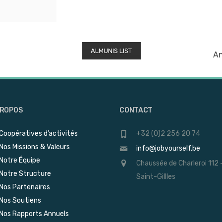
ALMUNIS LIST
An
PROPOS
CONTACT
Coopératives d’activités
+32 (0)2 256 20 74
Nos Missions & Valeurs
info@jobyourself.be
Notre Équipe
Chaussée de Charleroi 112 
Notre Structure
Saint-Gillles
Nos Partenaires
Nos Soutiens
Nos Rapports Annuels