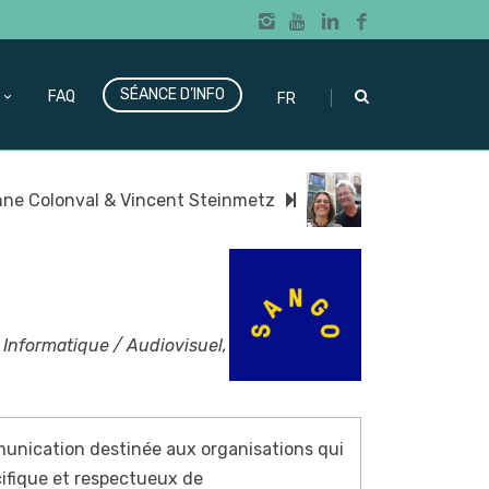
SÉANCE D’INFO
|
FAQ
FR
ne Colonval & Vincent Steinmetz
Informatique / Audiovisuel,
unication destinée aux organisations qui
ifique et respectueux de