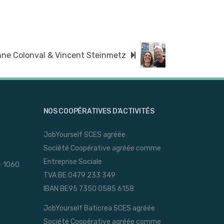
ne Colonval & Vincent Steinmetz
NOS COOPÉRATIVES D’ACTIVITÉS
JobYourself SCES agréée
Société Coopérative agréée comme
Entreprise Sociale
- 1060
TVA BE 0479 233 349
IBAN BE95 7350 0585 6158
JobYourself Baticrea SCES agréée
Société Coopérative agréée comme