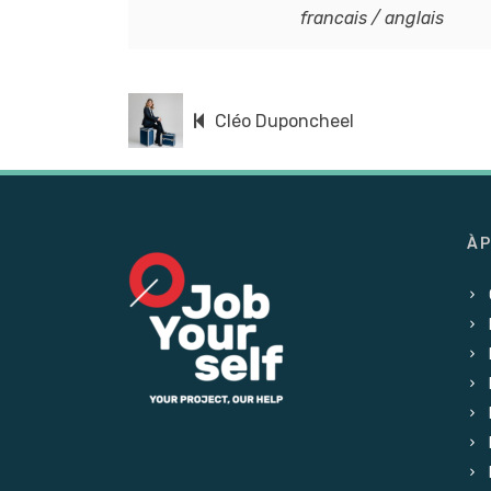
francais / anglais
Cléo Duponcheel
À 