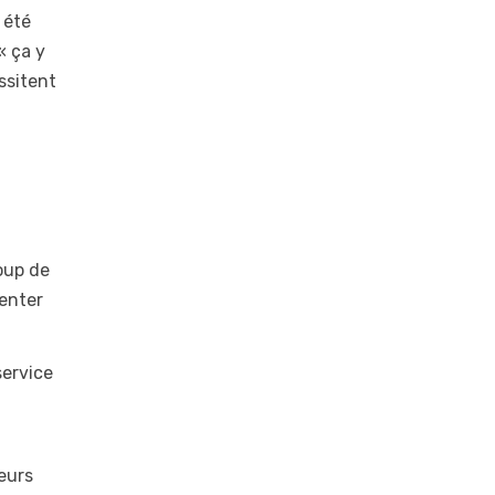
 été
« ça y
ssitent
oup de
enter
service
eurs