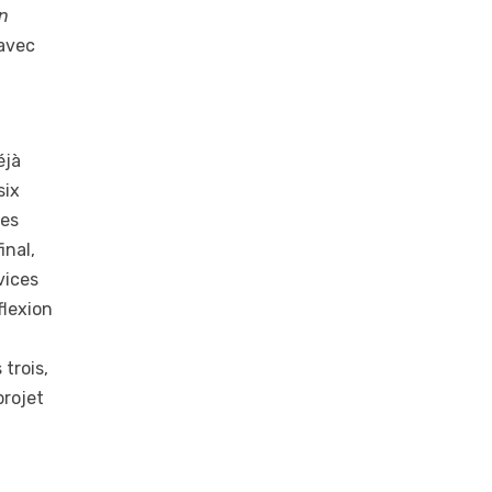
on
 avec
éjà
six
des
inal,
vices
flexion
trois,
projet