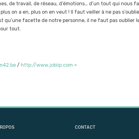
es, de travail, de réseau, d’émotions… d’un tout qui nous fa
lus on a en, plus on en veut ! Il faut veiller à ne pas s’oublie
st qu’une facette de notre personne, il ne faut pas oublier l
our tout.
m42.be
/
http://www.jobiip.com
–
PROPOS
CONTACT