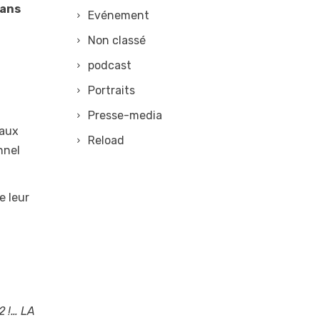
dans
Evénement
Non classé
podcast
Portraits
Presse-media
’aux
Reload
nnel
e leur
2 !… LA