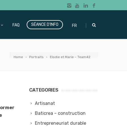
SÉANCE D’INFO
|
FAQ
FR
Home
Portraits
Elodie et Marie – Team42
CATEGORIES
Artisanat
former
Baticrea – construction
e
Entrepreneuriat durable