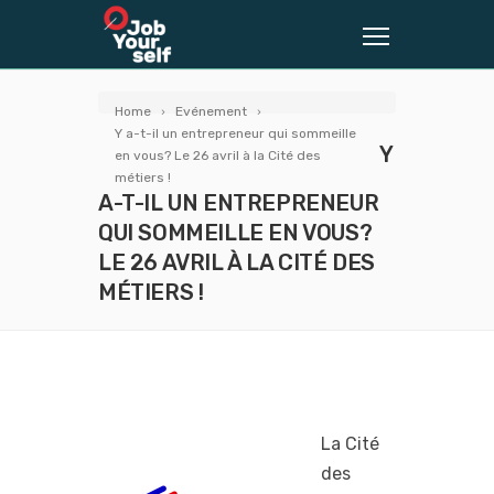
Home
Evénement
Y a-t-il un entrepreneur qui sommeille
Y
en vous? Le 26 avril à la Cité des
métiers !
A-T-IL UN ENTREPRENEUR
QUI SOMMEILLE EN VOUS?
LE 26 AVRIL À LA CITÉ DES
MÉTIERS !
La Cité
des