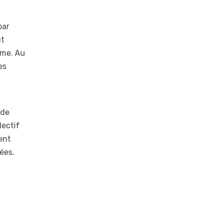
par
ut
lme. Au
es
 de
lectif
ent
ées.