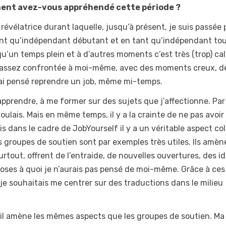
ent avez-vous appréhendé cette période ?
 révélatrice durant laquelle, jusqu’à présent, je suis passée 
tant qu’indépendant débutant et en tant qu’indépendant to
’un temps plein et à d’autres moments c’est très (trop) ca
uis assez confrontée à moi-même, avec des moments creux, d
ai pensé reprendre un job, même mi-temps.
apprendre, à me former sur des sujets que j’affectionne. Par
e voulais. Mais en même temps, il y a la crainte de ne pas avoir
 dans le cadre de JobYourself il y a un véritable aspect col
es groupes de soutien sont par exemples très utiles. Ils amèn
tout, offrent de l’entraide, de nouvelles ouvertures, des id
oses à quoi je n’aurais pas pensé de moi-même. Grâce à ces
e je souhaitais me centrer sur des traductions dans le milieu
f, il amène les mêmes aspects que les groupes de soutien. Ma