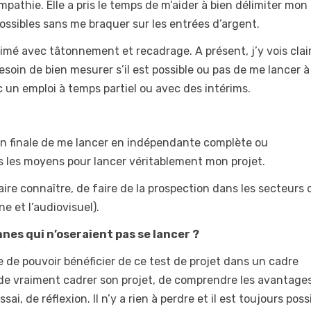
athie. Elle a pris le temps de m’aider à bien délimiter mon 
s possibles sans me braquer sur les entrées d’argent.
imé avec tâtonnement et recadrage. A présent, j’y vois clair
besoin de bien mesurer s’il est possible ou pas de me lancer 
c un emploi à temps partiel ou avec des intérims.
on finale de me lancer en indépendante complète ou
s les moyens pour lancer véritablement mon projet.
aire connaître, de faire de la prospection dans les secteurs 
e et l’audiovisuel).
nes qui n’oseraient pas se lancer ?
e de pouvoir bénéficier de ce test de projet dans un cadre
 de vraiment cadrer son projet, de comprendre les avantages
i, de réflexion. Il n’y a rien à perdre et il est toujours poss