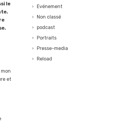
si le
Evénement
nte.
Non classé
re
podcast
se.
Portraits
Presse-media
Reload
é mon
ure et
e