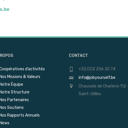
s.be
PROPOS
CONTACT
Coopératives d’activités
+32 (0)2 256 20 74
Nos Missions & Valeurs
info@jobyourself.be
Notre Équipe
Chaussée de Charleroi 112 
Notre Structure
Saint-Gillles
Nos Partenaires
Nos Soutiens
Nos Rapports Annuels
News