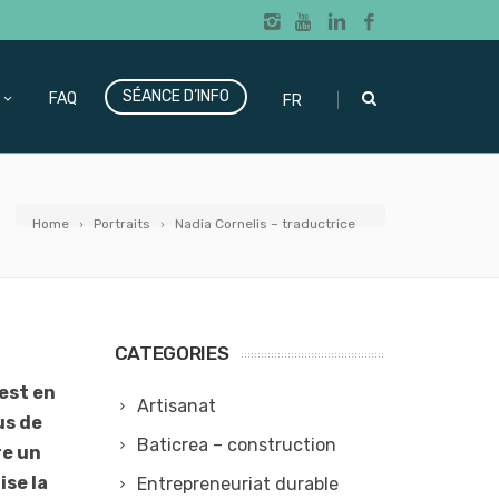
SÉANCE D’INFO
|
FAQ
FR
Home
Portraits
Nadia Cornelis – traductrice
CATEGORIES
 est en
Artisanat
us de
Baticrea – construction
re un
ise la
Entrepreneuriat durable