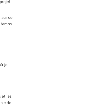
projet
 sur ce
à temps
où je
 et les
ible de