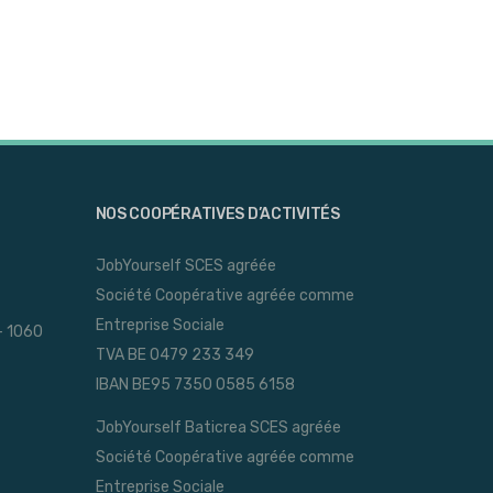
NOS COOPÉRATIVES D’ACTIVITÉS
JobYourself SCES agréée
Société Coopérative agréée comme
Entreprise Sociale
- 1060
TVA BE 0479 233 349
IBAN BE95 7350 0585 6158
JobYourself Baticrea SCES agréée
Société Coopérative agréée comme
Entreprise Sociale