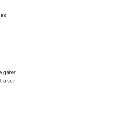
les
e gérer
t à son