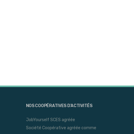
NOS COOPÉRATIVES D’ACTIVITÉS
JobYourself SCES agréée
Société Coopérative agréée comme