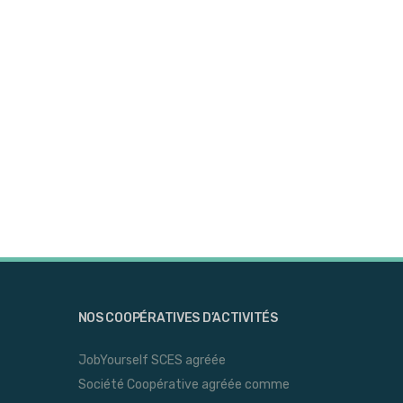
NOS COOPÉRATIVES D’ACTIVITÉS
JobYourself SCES agréée
Société Coopérative agréée comme