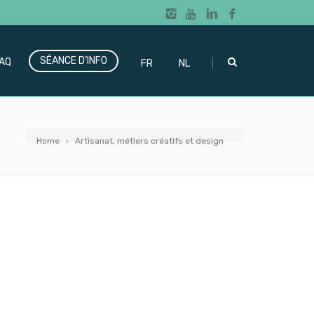
SÉANCE D’INFO
|
AQ
FR
NL
Home
Artisanat, métiers créatifs et design