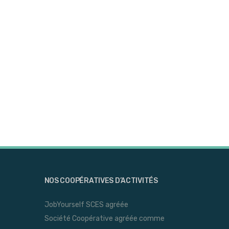
NOS COOPÉRATIVES D’ACTIVITÉS
JobYourself SCES agréée
Société Coopérative agréée comme