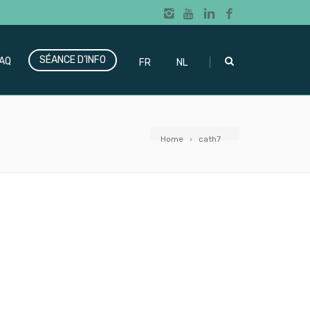
SÉANCE D’INFO
|
AQ
FR
NL
Home
cath7