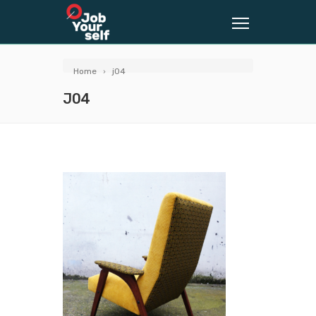
Home
j04
J04