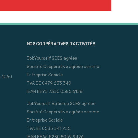
NOS COOPÉRATIVES D’ACTIVITÉS
JobYourself SCES agréée
Société Coopérative agréée comme
Entreprise Sociale
- 1060
TVA BE 0479 233 349
IBAN BE95 7350 0585 6158
JobYourself Baticrea SCES agréée
Société Coopérative agréée comme
Entreprise Sociale
TVA BE 0535 541 255
IBAN BE65 5230 8059 9496