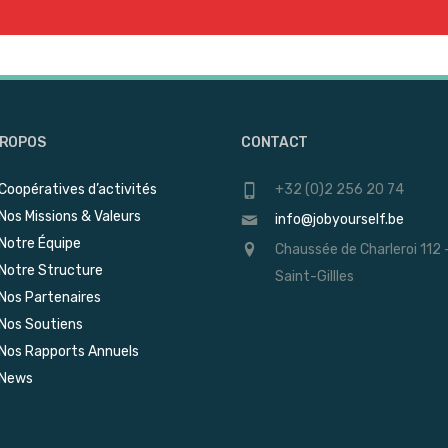
PROPOS
CONTACT
Coopératives d’activités
+32 (0)2 256 20 74
Nos Missions & Valeurs
info@jobyourself.be
Notre Équipe
Chaussée de Charleroi 112 
Notre Structure
Saint-Gillles
Nos Partenaires
Nos Soutiens
Nos Rapports Annuels
News