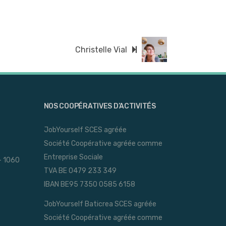
Christelle Vial
NOS COOPÉRATIVES D’ACTIVITÉS
JobYourself SCES agréée
Société Coopérative agréée comme
Entreprise Sociale
- 1060
TVA BE 0479 233 349
IBAN BE95 7350 0585 6158
JobYourself Baticrea SCES agréée
Société Coopérative agréée comme