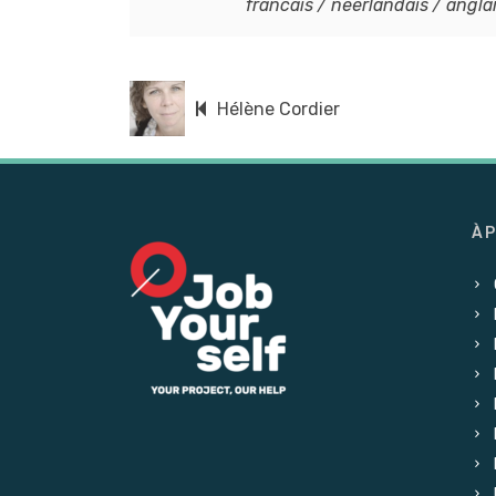
francais / neerlandais / angla
Hélène Cordier
À 