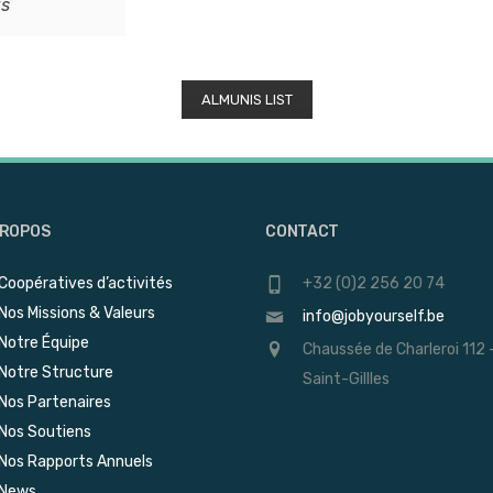
is
ALMUNIS LIST
PROPOS
CONTACT
Coopératives d’activités
+32 (0)2 256 20 74
Nos Missions & Valeurs
info@jobyourself.be
Notre Équipe
Chaussée de Charleroi 112 
Notre Structure
Saint-Gillles
Nos Partenaires
Nos Soutiens
Nos Rapports Annuels
News