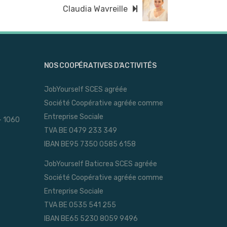
Claudia Wavreille
NOS COOPÉRATIVES D’ACTIVITÉS
JobYourself SCES agréée
Société Coopérative agréée comme
Entreprise Sociale
- 1060
TVA BE 0479 233 349
IBAN BE95 7350 0585 6158
JobYourself Baticrea SCES agréée
Société Coopérative agréée comme
Entreprise Sociale
TVA BE 0535 541 255
IBAN BE65 5230 8059 9496