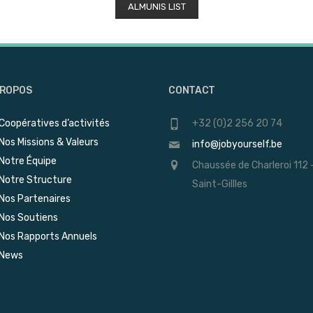
ALMUNIS LIST
PROPOS
CONTACT
Coopératives d’activités
+32 (0)2 256 20 74
Nos Missions & Valeurs
info@jobyourself.be
Notre Équipe
Chaussée de Charleroi 112 
Notre Structure
Saint-Gillles
Nos Partenaires
Nos Soutiens
Nos Rapports Annuels
News