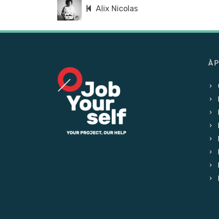
Alix Nicolas
À 