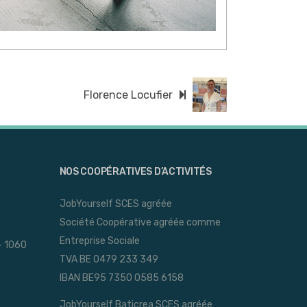
Florence Locufier
NOS COOPÉRATIVES D’ACTIVITÉS
JobYourself SCES agréée
Société Coopérative agréée comme
Entreprise Sociale
- 1060
TVA BE 0479 233 349
IBAN BE95 7350 0585 6158
JobYourself Baticrea SCES agréée