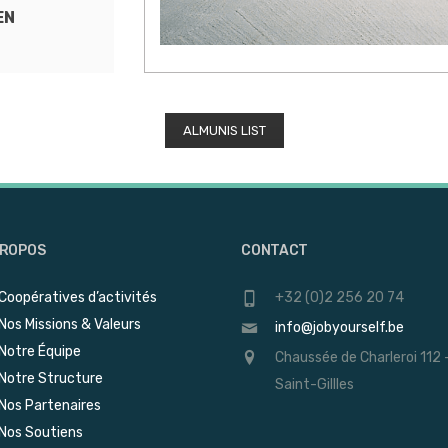
EN
ALMUNIS LIST
PROPOS
CONTACT
Coopératives d’activités
+32 (0)2 256 20 74
Nos Missions & Valeurs
info@jobyourself.be
Notre Équipe
Chaussée de Charleroi 112 
Notre Structure
Saint-Gillles
Nos Partenaires
Nos Soutiens