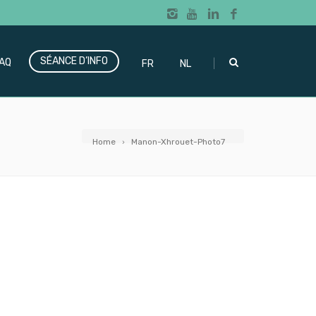
SÉANCE D’INFO
|
AQ
FR
NL
Home
Manon-Xhrouet-Photo7