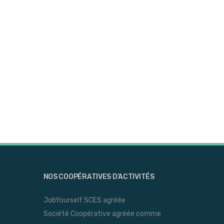
NOS COOPÉRATIVES D’ACTIVITÉS
JobYourself SCES agréée
Société Coopérative agréée comme