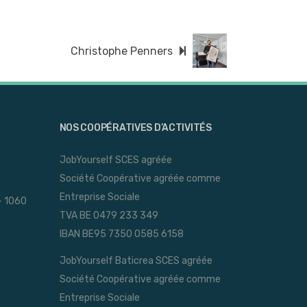
Christophe Penners
NOS COOPÉRATIVES D’ACTIVITÉS
JobYourself SCES agréée
Société Coopérative agréée comme
Entreprise Sociale
- 1060
TVA BE 0479 233 349
IBAN BE95 7350 0585 6158
JobYourself Baticrea SCES agréée
Société Coopérative agréée comme
Entreprise Sociale