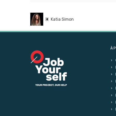
Katia Simon
À 