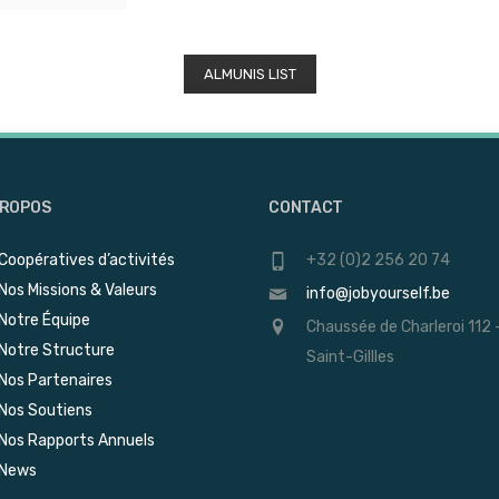
ALMUNIS LIST
PROPOS
CONTACT
Coopératives d’activités
+32 (0)2 256 20 74
Nos Missions & Valeurs
info@jobyourself.be
Notre Équipe
Chaussée de Charleroi 112 
Notre Structure
Saint-Gillles
Nos Partenaires
Nos Soutiens
Nos Rapports Annuels
News