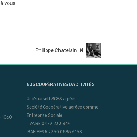
à vous.
Philippe Chatelain
NOS COOPÉRATIVES D’ACTIVITÉS
JobYourself SCES agréée
Société Coopérative agréée comme
Entreprise Sociale
- 1060
TVA BE 0479 233 349
IBAN BE95 7350 0585 6158