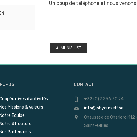
Un coup de téléphone et nous venons 
EN
ALMUNIS LIST
PROPOS
CONTACT
Coopératives d’activités
+32 (0)2 256 20 74
Nos Missions & Valeurs
info@jobyourself.be
Notre Équipe
Chaussée de Charleroi 112 
Notre Structure
Saint-Gillles
Nos Partenaires